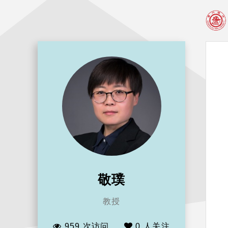
敬璞
教授
959 次访问
0
人关注